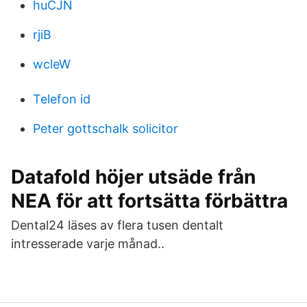
huCJN
rjiB
wcleW
Telefon id
Peter gottschalk solicitor
Datafold höjer utsäde från
NEA för att fortsätta förbättra
Dental24 läses av flera tusen dentalt
intresserade varje månad..